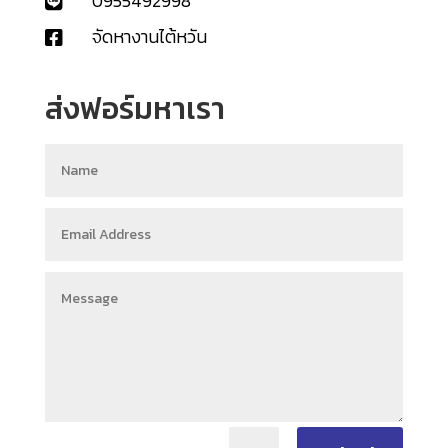
0955492998

จัดหางานไต้หวัน

ส่งฟอร์มหาเรา