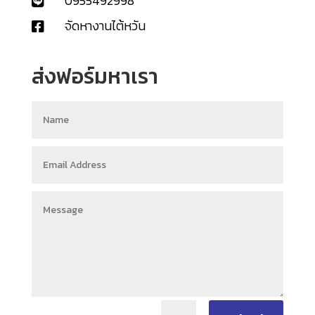
0955492998

จัดหางานไต้หวัน

ส่งฟอร์มหาเรา