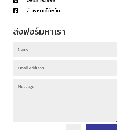
0955492998

จัดหางานไต้หวัน

ส่งฟอร์มหาเรา