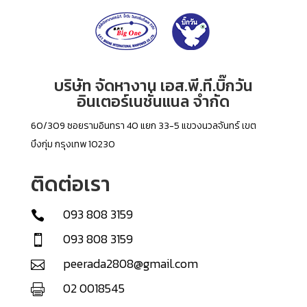
บริษัท จัดหางาน เอส.พี.ที.บิ๊กวัน
อินเตอร์เนชั่นแนล จำกัด
60/309 ซอยรามอินทรา 40 แยก 33-5 แขวงนวลจันทร์ เขต
บึงกุ่ม กรุงเทพ 10230
ติดต่อเรา
093 808 3159

093 808 3159

peerada2808@gmail.com

02 0018545
