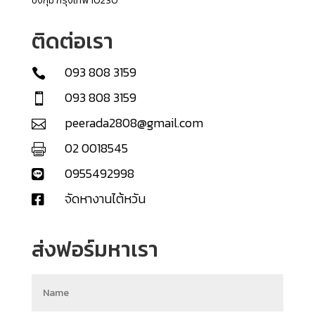
บึงกุ่ม กรุงเทพ 10230
ติดต่อเรา
093 808 3159

093 808 3159

peerada2808@gmail.com

02 0018545

0955492998

จัดหางานไต้หวัน

ส่งฟอร์มหาเรา