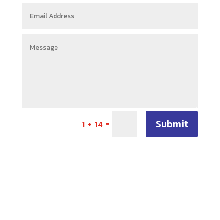
Submit
=
1 + 14