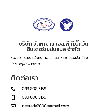
บริษัท จัดหางาน เอส.พี.ที.บิ๊กวัน
อินเตอร์เนชั่นแนล จำกัด
60/309 ซอยรามอินทรา 40 แยก 33-5 แขวงนวลจันทร์ เขต
บึงกุ่ม กรุงเทพ 10230
ติดต่อเรา
093 808 3159

093 808 3159

peerada2808@gmail.com
